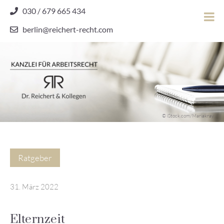
Skip
030 / 679 665 434
to
berlin@reichert-recht.com
content
Dr.
Reichert
&
Kollegen
Kanzlei für Arbeitsrecht
–
© iStock.com/Mariakray
Kanzlei
für
Arbeitsrecht
Ratgeber
31. März 2022
Elternzeit