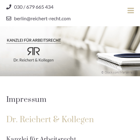
Skip
030 / 679 665 434
to
berlin@reichert-recht.com
content
Dr.
Reichert
&
Kollegen
Kanzlei für Arbeitsrecht
–
© iStock.com/Mariakray
Kanzlei
für
Arbeitsrecht
Impressum
Dr. Reichert & Kollegen
Kanzlei für Arbeitsrecht