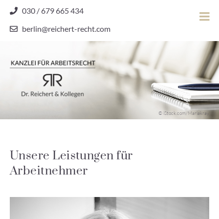
Skip
030 / 679 665 434
to
berlin@reichert-recht.com
content
Dr.
Reichert
&
Kollegen
Kanzlei für Arbeitsrecht
–
© iStock.com/Mariakray
Kanzlei
für
Arbeitsrecht
Unsere Leistungen für
Arbeitnehmer