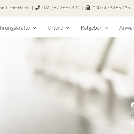
in-Lichterfelde
|
030 / 679 665 434
|
030 / 679 665 435
|
hrungskräfte
Urteile
Ratgeber
Anwäl
chert
legen
zlei
eitsrecht