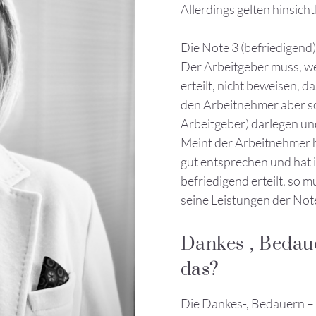
Allerdings gelten hinsic
Die Note 3 (befriedigend)
Der Arbeitgeber muss, we
erteilt, nicht beweisen, 
den Arbeitnehmer aber sch
Arbeitgeber) darlegen und
Meint der Arbeitnehmer h
gut entsprechen und hat i
befriedigend erteilt, so
seine Leistungen der Not
Dankes-, Bedaue
das?
Die Dankes-, Bedauern – 