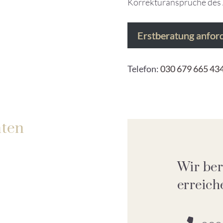
Korrekturansprüche des A
Erstberatung anfor
Telefon:
030 679 665 43
ten
Wir ber
erreich