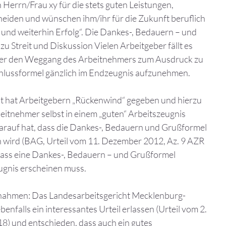
n Herrn/Frau xy für die stets guten Leistungen,
heiden und wünschen ihm/ihr für die Zukunft beruflich
 und weiterhin Erfolg“. Die Dankes-, Bedauern – und
zu Streit und Diskussion Vielen Arbeitgeber fällt es
ber den Weggang des Arbeitnehmers zum Ausdruck zu
chlussformel gänzlich im Endzeugnis aufzunehmen.
t hat Arbeitgebern „Rückenwind“ gegeben und hierzu
eitnehmer selbst in einem „guten“ Arbeitszeugnis
arauf hat, dass die Dankes-, Bedauern und Grußformel
wird (BAG, Urteil vom 11. Dezember 2012, Az. 9 AZR
dass eine Dankes-, Bedauern – und Grußformel
eugnis erscheinen muss.
snahmen: Das Landesarbeitsgericht Mecklenburg-
nfalls ein interessantes Urteil erlassen (Urteil vom 2.
 18) und entschieden, dass auch ein gutes