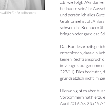
z.B. wie folgt: „Wir danke
bedauern sein/ ihr Aussc
nwältin für Arbeitsrecht
und persönlich alles Gute
Grußformel ist oft Anlass 
schwer, das Bedauern ü
bringen oder gar diese S
Das Bundesarbeitsgerich
entschieden, dass ein Arb
keinen Rechtsanspruch d
im Zeugnis aufgenommen 
227/11). Dies bedeutet, 
grundsätzlich nicht im Z
Hiervon gibt es aber Au
Vorpommern hat hierzu ebe
April 2019, Az. 2 Sa 197/