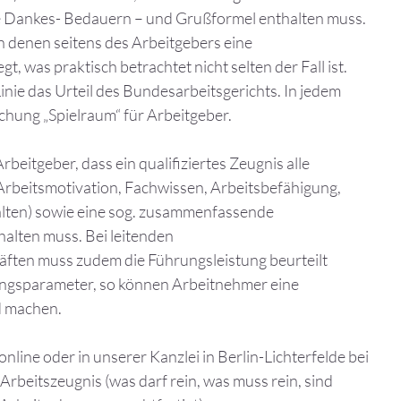
 Dankes- Bedauern – und Grußformel enthalten muss.
 in denen seitens des Arbeitgebers eine
t, was praktisch betrachtet nicht selten der Fall ist.
r Linie das Urteil des Bundesarbeitsgerichts. In jedem
echung „Spielraum“ für Arbeitgeber.
Arbeitgeber, dass ein qualifiziertes Zeugnis alle
rbeitsmotivation, Fachwissen, Arbeitsbefähigung,
alten) sowie eine sog. zusammenfassende
halten muss. Bei leitenden
ften muss zudem die Führungsleistung beurteilt
ungsparameter, so können Arbeitnehmer eine
d machen.
nline oder in unserer Kanzlei in Berlin-Lichterfelde bei
Arbeitszeugnis (was darf rein, was muss rein, sind