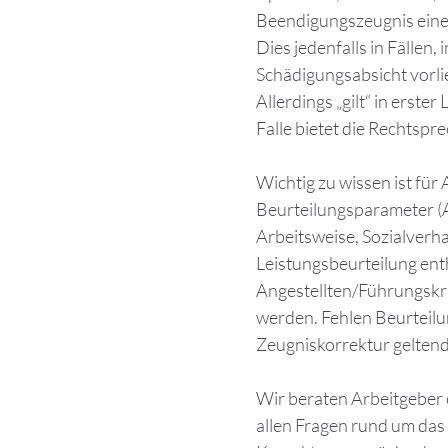
Beendigungszeugnis eine
Dies jedenfalls in Fällen,
Schädigungsabsicht vorlieg
Allerdings „gilt“ in erste
Falle bietet die Rechtspr
Wichtig zu wissen ist für 
Beurteilungsparameter (A
Arbeitsweise, Sozialverh
Leistungsbeurteilung ent
Angestellten/Führungskrä
werden. Fehlen Beurteil
Zeugniskorrektur gelten
Wir beraten Arbeitgeber o
allen Fragen rund um das 