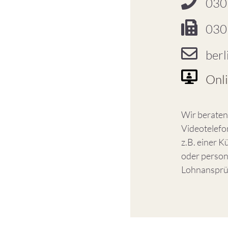
030
030
berl
Onl
Wir beraten 
Videotelefon
z.B. einer K
oder person
Lohnansprü