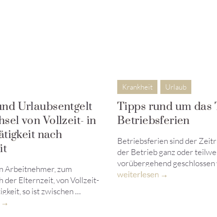
Krankheit
Urlaub
und Urlaubsentgelt
Tipps rund um das
sel von Vollzeit- in
Betriebsferien
tätigkeit nach
Betriebsferien sind der Zeit
it
der Betrieb ganz oder teilwe
vorübergehend geschlossen
n Arbeitnehmer, zum
weiterlesen
h der Elternzeit, von Vollzeit-
tigkeit, so ist zwischen …