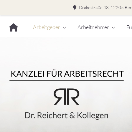
Drakestraße 48, 12205 Berl
Skip
Arbeitgeber
Arbeitnehmer
Fü
to
content
Dr.
Rei
&
Kol
–
Kan
für
Kanzlei für Arbeitsrecht
Arb