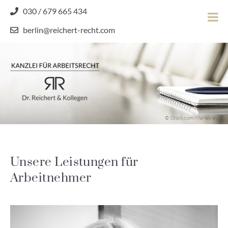
Skip
030 / 679 665 434
to
berlin@reichert-recht.com
content
Dr.
Reichert
&
Kollegen
Kanzlei für Arbeitsrecht
–
© iStock.com/Mariakray
Kanzlei
für
Arbeitsrecht
Unsere Leistungen für
Arbeitnehmer