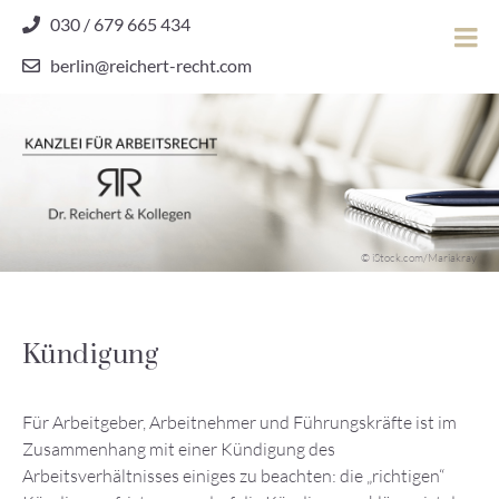
Skip
030 / 679 665 434
to
berlin@reichert-recht.com
content
Dr.
Reichert
&
Kollegen
Kanzlei für Arbeitsrecht
–
© iStock.com/Mariakray
Kanzlei
für
Arbeitsrecht
Kündigung
Für Arbeitgeber, Arbeitnehmer und Führungskräfte ist im
Zusammenhang mit einer Kündigung des
Arbeitsverhältnisses einiges zu beachten: die „richtigen“