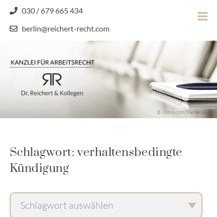
Skip
030 / 679 665 434
to
berlin@reichert-recht.com
content
Dr.
Reichert
&
Kollegen
Kanzlei für Arbeitsrecht
–
© iStock.com/Mariakray
Kanzlei
für
Arbeitsrecht
Schlagwort: verhaltensbedingte
Kündigung