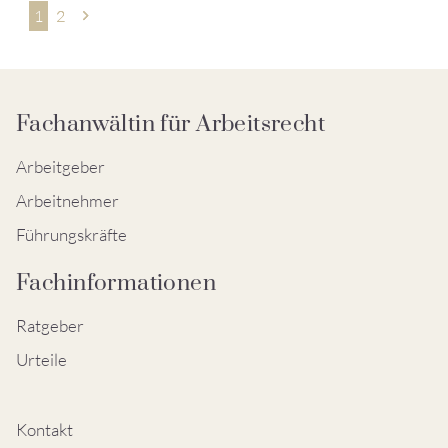
Seitennummerierung
1
2
der
Beiträge
Fachanwältin für Arbeitsrecht
Arbeitgeber
Arbeitnehmer
Führungskräfte
Fachinformationen
Ratgeber
Urteile
Kontakt