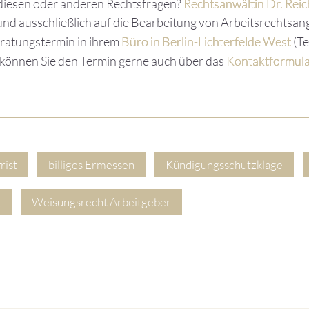
diesen oder anderen Rechtsfragen?
Rechtsanwältin Dr. Reic
nd ausschließlich auf die Bearbeitung von Arbeitsrechtsang
eratungstermin in ihrem
Büro in Berlin-Lichterfelde West
(Te
können Sie den Termin gerne auch über das
Kontaktformul
rist
billiges Ermessen
Kündigungsschutzklage
g
Weisungsrecht Arbeitgeber