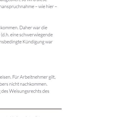
e Inanspruchnahme – wie hier –
hzukommen. Daher war die
d (d.h. eine schwerwiegende
ltensbedingte Kündigung war
eisen. Für Arbeitnehmer gilt,
gebers nicht nachkommen.
ng des Weisungsrechts des