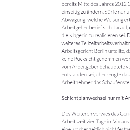
bereits Mitte des Jahres 2012 G
einseitig zu ändern, dürfe nur 
Abwägung, welche Weisung erte
Arbeitgeber berief sich darauf
die Klägerin zu realisieren sei.
weiteres Teilzeitarbeitsverhält
Arbeitsgericht Berlin urteilte,
keine Rücksicht genommen worde
vom Arbeitgeber behauptete ve
entstanden sei, überzeugte das
Arbeitnehmer das Schaufenste
Schichtplanwechsel nur mit An
Des Weiteren verwies das Geric
Arbeitszeit vier Tage im Voraus
eine „vorher zeitlich nicht fes