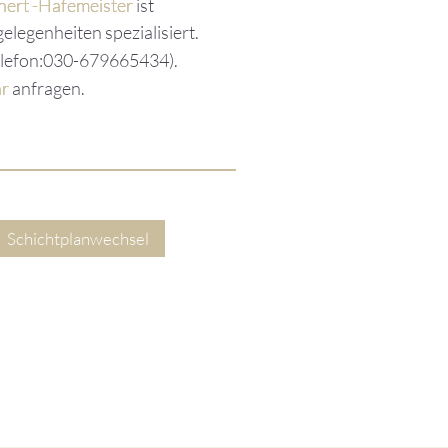
hert -Hafemeister
ist
elegenheiten spezialisiert.
lefon:030-679665434).
ar
anfragen.
Schichtplanwechsel