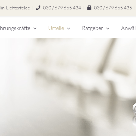
in-Lichterfelde
|
030 / 679 665 434
|
030 / 679 665 435
|
hrungskräfte
Urteile
Ratgeber
Anwäl
chert
legen
zlei
eitsrecht