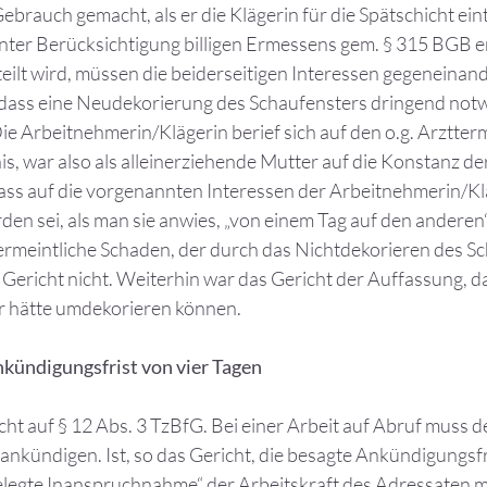
ebrauch gemacht, als er die Klägerin für die Spätschicht eint
unter Berücksichtigung billigen Ermessens gem. § 315 BGB erf
ilt wird, müssen die beiderseitigen Interessen gegeneina
, dass eine Neudekorierung des Schaufensters dringend not
 Die Arbeitnehmerin/Klägerin berief sich auf den o.g. Arztter
nis, war also als alleinerziehende Mutter auf die Konstanz 
 dass auf die vorgenannten Interessen der Arbeitnehmerin/K
n sei, als man sie anwies, „von einem Tag auf den anderen“
rmeintliche Schaden, der durch das Nichtdekorieren des Sc
 Gericht nicht. Weiterhin war das Gericht der Auffassung, d
r hätte umdekorieren können.
kündigungsfrist von vier Tagen
ht auf § 12 Abs. 3 TzBfG. Bei einer Arbeit auf Abruf muss d
 ankündigen. Ist, so das Gericht, die besagte Ankündigungsfr
tgelegte Inanspruchnahme“ der Arbeitskraft des Adressaten m