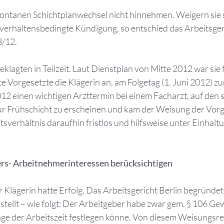
tanen Schichtplanwechsel nicht hinnehmen. Weigern sie sic
 verhaltensbedingte Kündigung, so entschied das Arbeitsgeri
3/12.
eklagten in Teilzeit. Laut Dienstplan von Mitte 2012 war sie f
e Vorgesetzte die Klägerin an, am Folgetag (1. Juni 2012) zu
2012 einen wichtigen Arzttermin bei einem Facharzt, auf de
 zur Frühschicht zu erscheinen und kam der Weisung der Vor
sverhältnis daraufhin fristlos und hilfsweise unter Einhalt
rs- Arbeitnehmerinteressen berücksichtigen
Klägerin hatte Erfolg. Das Arbeitsgericht Berlin begründe
tellt – wie folgt: Der Arbeitgeber habe zwar gem. § 106 Ge
Lage der Arbeitszeit festlegen könne. Von diesem Weisungsr