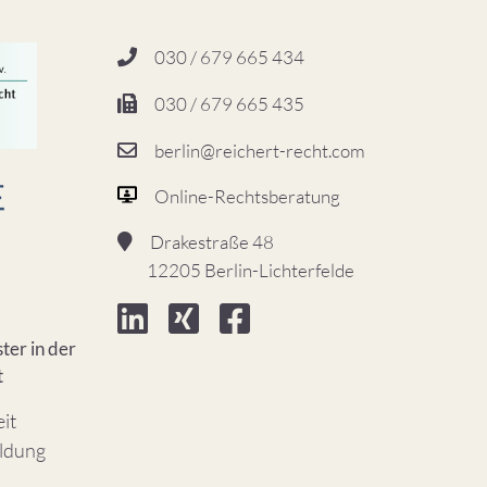
030 / 679 665 434
030 / 679 665 435
berlin@reichert-recht.com
Online-Rechtsberatung
Drakestraße 48
12205 Berlin-Lichterfelde
ter in der
t
eit
ildung