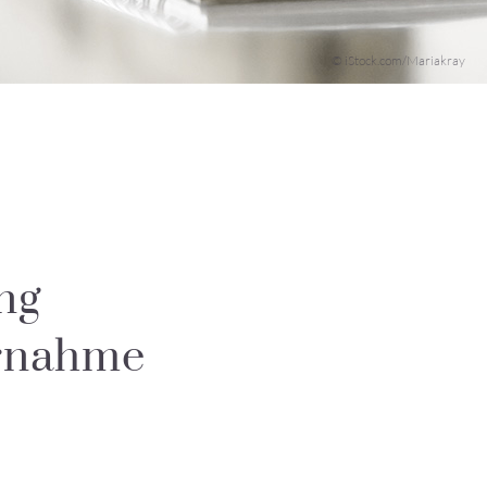
© iStock.com/Mariakray
ng
ernahme