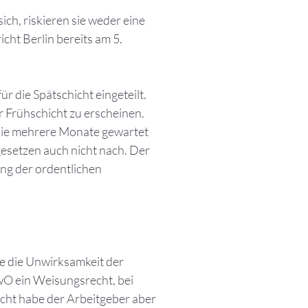
h, riskieren sie weder eine
cht Berlin bereits am 5.
ür die Spätschicht eingeteilt.
r Frühschicht zu erscheinen.
n sie mehrere Monate gewartet
gesetzen auch nicht nach. Der
ung der ordentlichen
te die Unwirksamkeit der
wO ein Weisungsrecht, bei
echt habe der Arbeitgeber aber