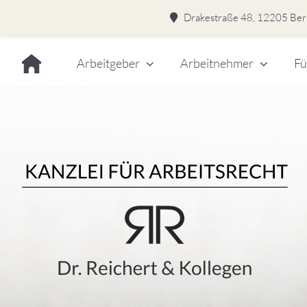
Drakestraße 48, 12205 Berl
Skip
Arbeitgeber
Arbeitnehmer
Fü
to
content
Dr.
Rei
&
Kol
–
Kan
für
Kanzlei für Arbeitsrecht
Arb