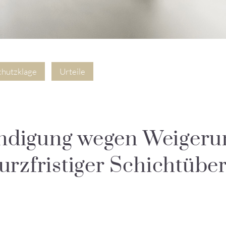
chutzklage
Urteile
ündigung wegen Weigeru
rzfristiger Schichtüb