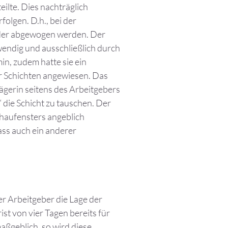
eilte. Dies nachträglich
olgen. D.h., bei der
nder abgewogen werden. Der
wendig und ausschließlich durch
min, zudem hatte sie ein
der Schichten angewiesen. Das
lägerin seitens des Arbeitgebers
 die Schicht zu tauschen. Der
haufensters angeblich
ass auch ein anderer
er Arbeitgeber die Lage der
ist von vier Tagen bereits für
aßgeblich, so wird diese