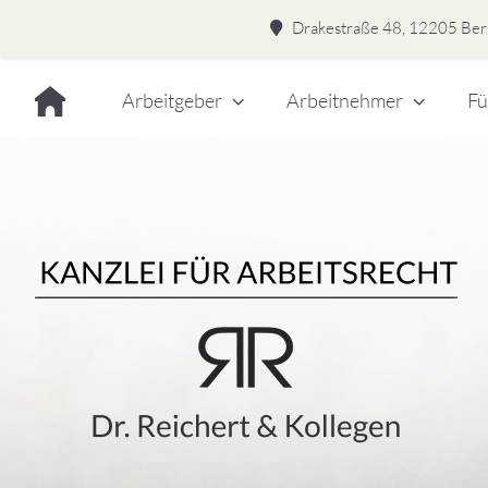
Drakestraße 48, 12205 Berl
Skip
Arbeitgeber
Arbeitnehmer
Fü
to
content
Dr.
Rei
&
Kol
–
Kan
für
Kanzlei für Arbeitsrecht
Arb