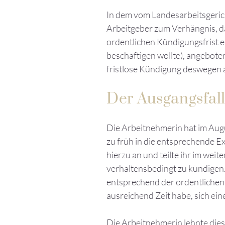
In dem vom Landesarbeitsgeric
Arbeitgeber zum Verhängnis, d
ordentlichen Kündigungsfrist e
beschäftigen wollte), angebote
fristlose Kündigung deswegen 
Der Ausgangsfall
Die Arbeitnehmerin hat im Aug
zu früh in die entsprechende E
hierzu an und teilte ihr im weite
verhaltensbedingt zu kündigen.
entsprechend der ordentlichen 
ausreichend Zeit habe, sich ei
Die Arbeitnehmerin lehnte dies