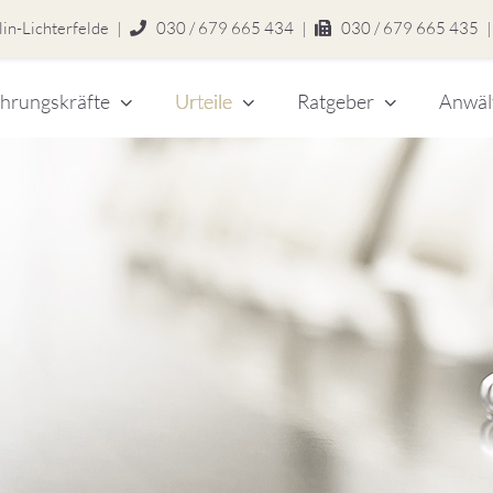
in-Lichterfelde
|
030 / 679 665 434
|
030 / 679 665 435
|
hrungskräfte
Urteile
Ratgeber
Anwäl
chert
legen
zlei
eitsrecht