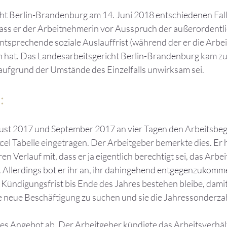
ht Berlin-Brandenburg am 14. Juni 2018 entschiedenen Fall
ass er der Arbeitnehmerin vor Ausspruch der außerordentl
ntsprechende soziale Auslauffrist (während der er die Arbe
n hat. Das Landesarbeitsgericht Berlin-Brandenburg kam zu
aufgrund der Umstände des Einzelfalls unwirksam sei.
:
ust 2017 und September 2017 an vier Tagen den Arbeitsbe
xcel Tabelle eingetragen. Der Arbeitgeber bemerkte dies. Er
ren Verlauf mit, dass er ja eigentlich berechtigt sei, das Arbei
 Allerdings bot er ihr an, ihr dahingehend entgegenzukomme
Kündigungsfrist bis Ende des Jahres bestehen bleibe, dami
ne neue Beschäftigung zu suchen und sie die Jahressonderza
es Angebot ab. Der Arbeitgeber kündigte das Arbeitsverhältn