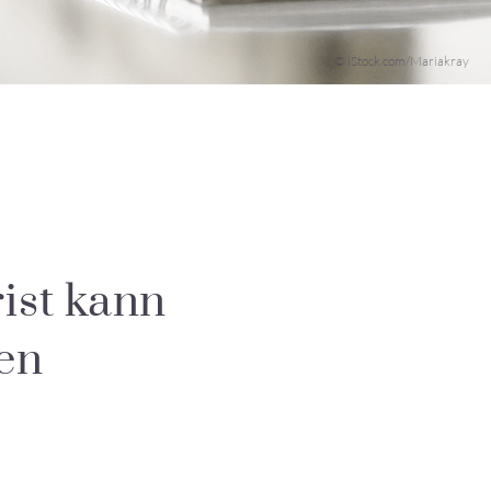
© iStock.com/Mariakray
rist kann
en