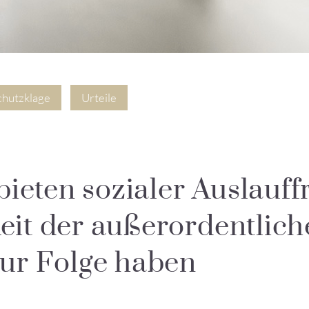
chutzklage
Urteile
bieten sozialer Auslauff
it der außerordentlich
ur Folge haben