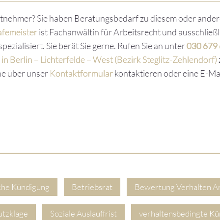
eitnehmer? Sie haben Beratungsbedarf zu diesem oder ande
afemeister
ist Fachanwältin für Arbeitsrecht und ausschließ
ezialisiert. Sie berät Sie gerne. Rufen Sie an unter
030 679
in Berlin – Lichterfelde – West (Bezirk Steglitz-Zehlendorf)
ne über unser
Kontaktformular
kontaktieren oder eine E-Ma
che Kündigung
Betriebsrat
Bewertung Verhalten A
utzklage
Soziale Auslauffrist
verhaltensbedingte K