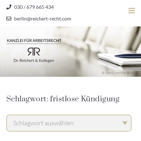
Skip
030 / 679 665 434
to
berlin@reichert-recht.com
content
Dr.
Reichert
&
Kollegen
Kanzlei für Arbeitsrecht
–
© iStock.com/Mariakray
Kanzlei
für
Arbeitsrecht
Schlagwort: fristlose Kündigung