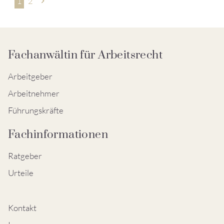
Seitennummerierung
1
2
der
Beiträge
Fachanwältin für Arbeitsrecht
Arbeitgeber
Arbeitnehmer
Führungskräfte
Fachinformationen
Ratgeber
Urteile
Kontakt