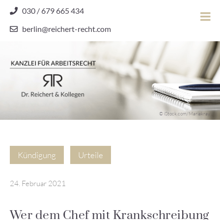
Skip
030 / 679 665 434
to
berlin@reichert-recht.com
content
Dr.
Reichert
&
Kollegen
Kanzlei für Arbeitsrecht
–
© iStock.com/Mariakray
Kanzlei
für
Arbeitsrecht
Kündigung
Urteile
24. Februar 2021
Wer dem Chef mit Krankschreibung