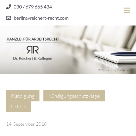
Skip
030 / 679 665 434
to
berlin@reichert-recht.com
content
Dr.
Reichert
&
Kollegen
Kanzlei für Arbeitsrecht
–
© iStock.com/Mariakray
Kanzlei
für
Arbeitsrecht
Kündigung
Kündigungsschutzklage
Urteile
14. September 2018