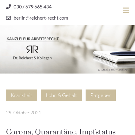
Skip
030 / 679 665 434
to
berlin@reichert-recht.com
content
Dr.
Reichert
&
Kollegen
Kanzlei für Arbeitsrecht
–
© iStock.com/Mariakray
Kanzlei
für
Arbeitsrecht
Krankheit
Lohn & Gehalt
Ratgeber
29. Oktober 2021
Corona, Quarantäne, Impfstatus