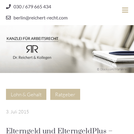
Skip
030 / 679 665 434
to
berlin@reichert-recht.com
content
Dr.
Reichert
&
Kollegen
Kanzlei für Arbeitsrecht
–
© iStock.com/Mariakray
Kanzlei
für
Arbeitsrecht
Lohn & Gehalt
Ratgeber
3. Juli 2015
Elterngeld und ElterngeldPlus –