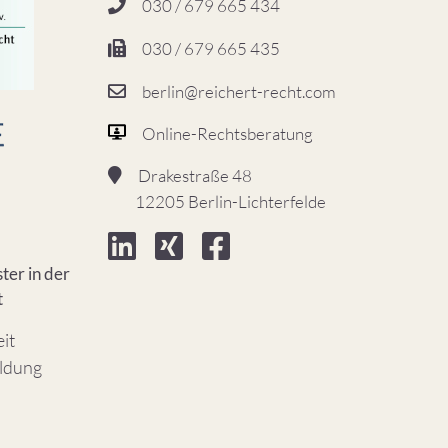
030 / 679 665 434
030 / 679 665 435
berlin@reichert-recht.com
Online-Rechtsberatung
Drakestraße 48
12205 Berlin-Lichterfelde
ter in der
t
eit
ildung