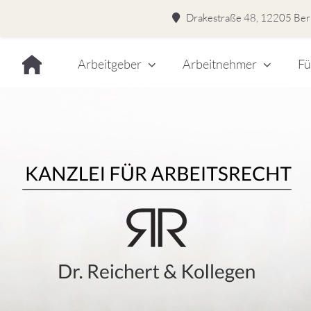
Drakestraße 48, 12205 Berl
Skip
Arbeitgeber
Arbeitnehmer
Fü
to
content
Dr.
Rei
&
Kol
–
Kan
für
Kanzlei für Arbeitsrecht
Arb