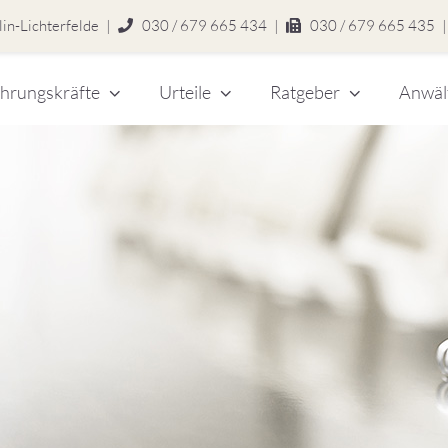
in-Lichterfelde
|
030 / 679 665 434
|
030 / 679 665 435
|
hrungskräfte
Urteile
Ratgeber
Anwäl
chert
legen
zlei
eitsrecht