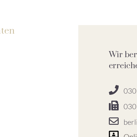
ten
Wir ber
erreich
030
030
berl
Onl