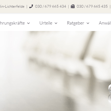
in-Lichterfelde
|
030 / 679 665 434
|
030 / 679 665 435
|
hrungskräfte
Urteile
Ratgeber
Anwäl
chert
legen
zlei
eitsrecht