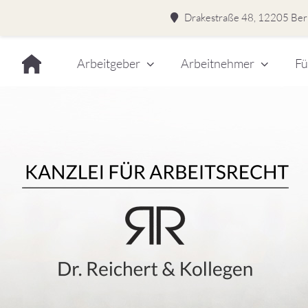
Drakestraße 48, 12205 Berl
Skip
Arbeitgeber
Arbeitnehmer
Fü
to
content
Dr.
Rei
&
Kol
–
Kan
für
Kanzlei für Arbeitsrecht
Arb