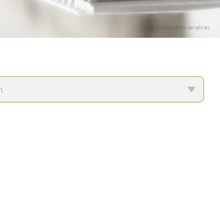
© iStock.com/Mariakray