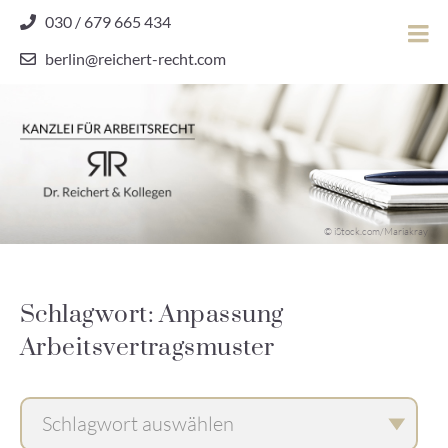
Skip
030 / 679 665 434
to
berlin@reichert-recht.com
content
Dr.
Reichert
&
Kollegen
Kanzlei für Arbeitsrecht
–
© iStock.com/Mariakray
Kanzlei
für
Arbeitsrecht
Schlagwort: Anpassung
Arbeitsvertragsmuster