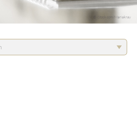
© iStock.com/Mariakray