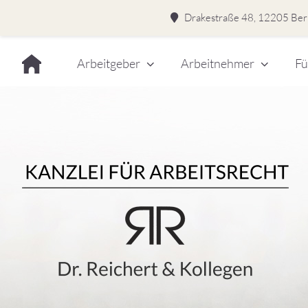
Drakestraße 48, 12205 Berl
Skip
Arbeitgeber
Arbeitnehmer
Fü
to
content
Dr.
Rei
&
Kol
–
Kan
für
Kanzlei für Arbeitsrecht
Arb