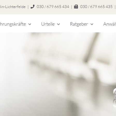
in-Lichterfelde
|
030 / 679 665 434
|
030 / 679 665 435
|
hrungskräfte
Urteile
Ratgeber
Anwäl
chert
legen
zlei
eitsrecht