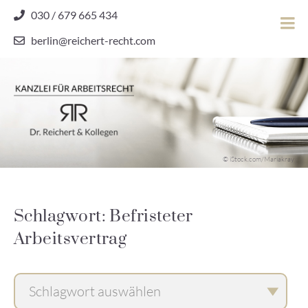
Skip
030 / 679 665 434
to
berlin@reichert-recht.com
content
Dr.
Reichert
&
Kollegen
Kanzlei für Arbeitsrecht
–
© iStock.com/Mariakray
Kanzlei
für
Arbeitsrecht
Schlagwort: Befristeter
Arbeitsvertrag