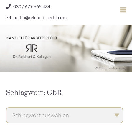
Skip
030 / 679 665 434
to
berlin@reichert-recht.com
content
Dr.
Reichert
&
Kollegen
Kanzlei für Arbeitsrecht
–
© iStock.com/Mariakray
Kanzlei
für
Arbeitsrecht
Schlagwort: GbR