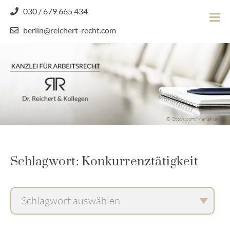
Skip
030 / 679 665 434
to
berlin@reichert-recht.com
content
Dr.
Reichert
&
Kollegen
Kanzlei für Arbeitsrecht
–
© iStock.com/Mariakray
Kanzlei
für
Arbeitsrecht
Schlagwort: Konkurrenztätigkeit