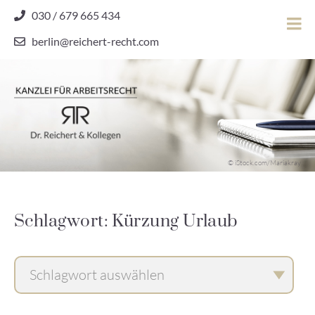
Skip
030 / 679 665 434
to
berlin@reichert-recht.com
content
Dr.
Reichert
&
Kollegen
Kanzlei für Arbeitsrecht
–
© iStock.com/Mariakray
Kanzlei
für
Arbeitsrecht
Schlagwort: Kürzung Urlaub