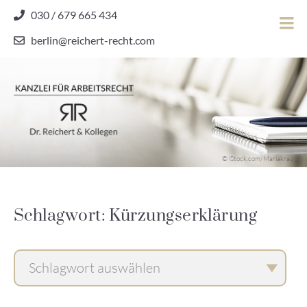
Skip
030 / 679 665 434
to
berlin@reichert-recht.com
content
Dr.
Reichert
&
Kollegen
Kanzlei für Arbeitsrecht
–
© iStock.com/Mariakray
Kanzlei
für
Arbeitsrecht
Schlagwort: Kürzungserklärung