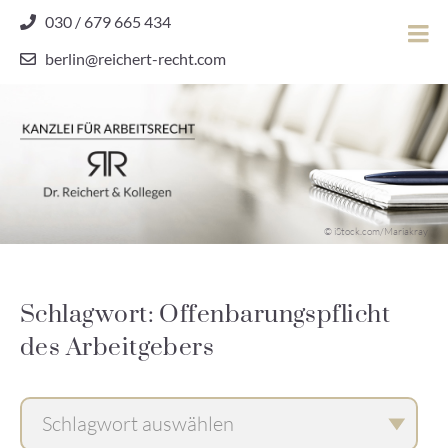
Skip
030 / 679 665 434
to
berlin@reichert-recht.com
content
Dr.
Reichert
&
Kollegen
Kanzlei für Arbeitsrecht
–
© iStock.com/Mariakray
Kanzlei
für
Arbeitsrecht
Schlagwort: Offenbarungspflicht
des Arbeitgebers