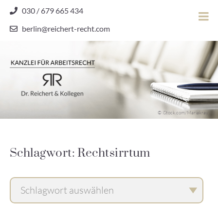
Skip
030 / 679 665 434
to
berlin@reichert-recht.com
content
Dr.
Reichert
&
Kollegen
Kanzlei für Arbeitsrecht
–
© iStock.com/Mariakray
Kanzlei
für
Arbeitsrecht
Schlagwort: Rechtsirrtum