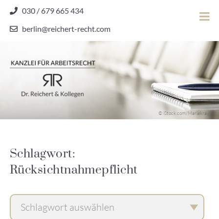
Skip
030 / 679 665 434
to
berlin@reichert-recht.com
content
Dr.
Reichert
&
Kollegen
Kanzlei für Arbeitsrecht
–
© iStock.com/Mariakray
Kanzlei
für
Arbeitsrecht
Schlagwort:
Rücksichtnahmepflicht