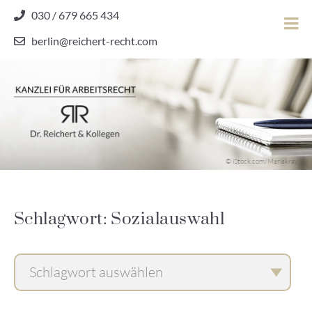
Skip
030 / 679 665 434
to
berlin@reichert-recht.com
content
Dr.
Reichert
&
Kollegen
Kanzlei für Arbeitsrecht
–
© iStock.com/Mariakray
Kanzlei
für
Arbeitsrecht
Schlagwort: Sozialauswahl