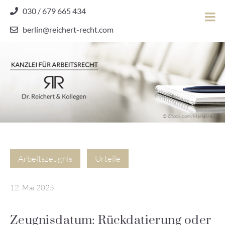
Skip
030 / 679 665 434
to
berlin@reichert-recht.com
content
Dr.
Reichert
&
Kollegen
Kanzlei für Arbeitsrecht
–
© iStock.com/Mariakray
Kanzlei
für
Arbeitsrecht
Arbeitszeugnis
Urteile
12. Mai 2025
Zeugnisdatum: Rückdatierung oder