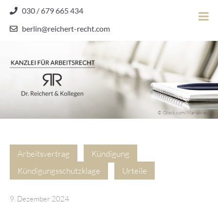
Skip
030 / 679 665 434
to
berlin@reichert-recht.com
content
Dr.
Reichert
&
Kollegen
Kanzlei für Arbeitsrecht
–
© iStock.com/Mariakray
Kanzlei
für
Arbeitsrecht
Arbeitsvertrag
Kündigung
Kündigungsschutzklage
Urteile
9. Dezember 2024