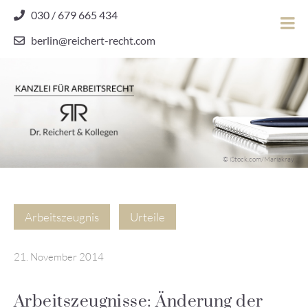
Skip
030 / 679 665 434
to
berlin@reichert-recht.com
content
Dr.
Reichert
&
Kollegen
Kanzlei für Arbeitsrecht
–
© iStock.com/Mariakray
Kanzlei
für
Arbeitsrecht
Arbeitszeugnis
Urteile
21. November 2014
Arbeitszeugnisse: Änderung der