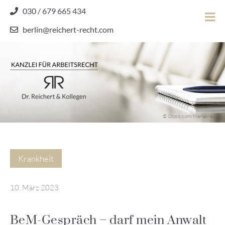
Skip
030 / 679 665 434
to
berlin@reichert-recht.com
content
Dr.
Reichert
&
Kollegen
Kanzlei für Arbeitsrecht
–
© iStock.com/Mariakray
Kanzlei
für
Arbeitsrecht
Krankheit
10. März 2023
BeM-Gespräch – darf mein Anwalt