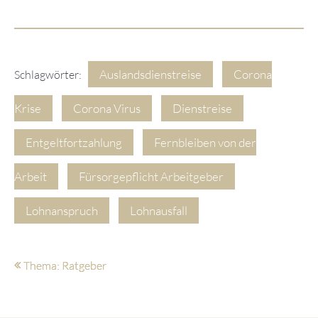
Auslandsdienstreise
Corona
Schlagwörter:
Krise
Corona Virus
Dienstreise
Entgeltfortzahlung
Fernbleiben von der
Arbeit
Fürsorgepflicht Arbeitgeber
Lohnanspruch
Lohnausfall
Thema: Ratgeber