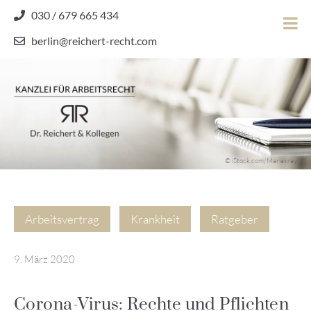
Skip
030 / 679 665 434
to
berlin@reichert-recht.com
content
Dr.
Reichert
&
Kollegen
Kanzlei für Arbeitsrecht
–
© iStock.com/Mariakray
Kanzlei
für
Arbeitsrecht
Arbeitsvertrag
Krankheit
Ratgeber
9. März 2020
Corona-Virus: Rechte und Pflichten