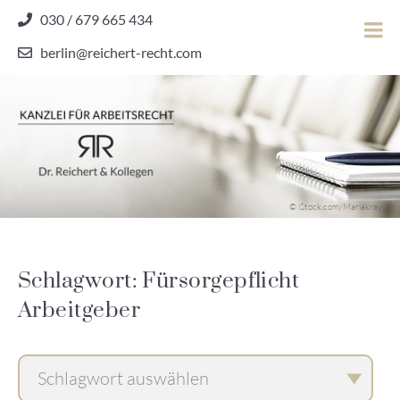
Skip
030 / 679 665 434
to
berlin@reichert-recht.com
content
Dr.
Reichert
&
Kollegen
Kanzlei für Arbeitsrecht
–
© iStock.com/Mariakray
Kanzlei
für
Arbeitsrecht
Schlagwort: Fürsorgepflicht
Arbeitgeber