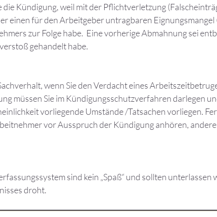
die Kündigung, weil mit der Pflichtverletzung (Falscheinträ
er einen für den Arbeitgeber untragbaren Eignungsmangel
hmers zur Folge habe. Eine vorherige Abmahnung sei entbe
verstoß gehandelt habe.
 Sachverhalt, wenn Sie den Verdacht eines Arbeitszeitbetrug
gung müssen Sie im Kündigungsschutzverfahren darlegen un
inlichkeit vorliegende Umstände /Tatsachen vorliegen. Fer
beitnehmer vor Ausspruch der Kündigung anhören, anderenf
terfassungssystem sind kein „Spaß“ und sollten unterlassen 
nisses droht.