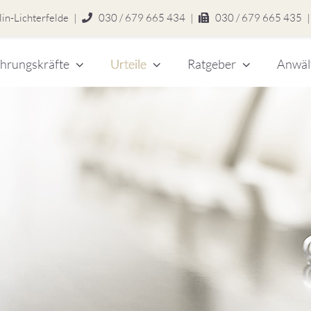
in-Lichterfelde
|
030 / 679 665 434
|
030 / 679 665 435
|
hrungskräfte
Urteile
Ratgeber
Anwäl
chert
legen
zlei
eitsrecht