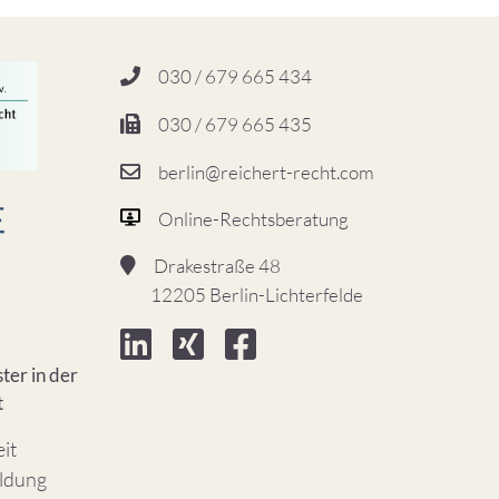
030 / 679 665 434
030 / 679 665 435
berlin@reichert-recht.com
Online-Rechtsberatung
Drakestraße 48
12205 Berlin-Lichterfelde
ter in der
t
eit
ildung