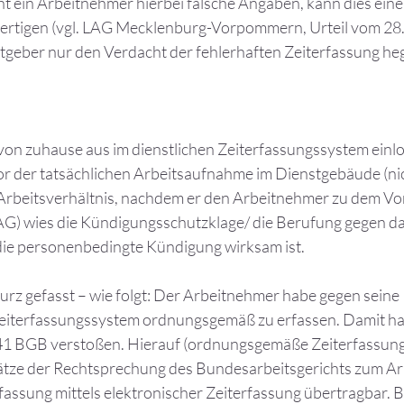
 ein Arbeitnehmer hierbei falsche Angaben, kann dies ei
fertigen (vgl. LAG Mecklenburg-Vorpommern, Urteil vom 28.
itgeber nur den Verdacht der fehlerhaften Zeiterfassung heg
on zuhause aus im dienstlichen Zeiterfassungssystem einlog
or der tatsächlichen Arbeitsaufnahme im Dienstgebäude (ni
Arbeitsverhältnis, nachdem er den Arbeitnehmer zu dem Vo
 wies die Kündigungsschutzklage/ die Berufung gegen das 
s die personenbedingte Kündigung wirksam ist.
rz gefasst – wie folgt: Der Arbeitnehmer habe gegen seine 
 Zeiterfassungssystem ordnungsgemäß zu erfassen. Damit ha
41 BGB verstoßen. Hierauf (ordnungsgemäße Zeiterfassung
tze der Rechtsprechung des Bundesarbeitsgerichts zum Arb
rfassung mittels elektronischer Zeiterfassung übertragbar. 