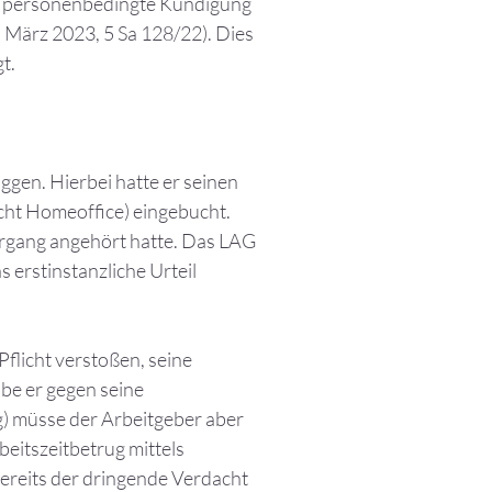
ne personenbedingte Kündigung
 März 2023, 5 Sa 128/22). Dies
t.
gen. Hierbei hatte er seinen
cht Homeoffice) eingebucht.
rgang angehört hatte. Das LAG
erstinstanzliche Urteil
Pflicht verstoßen, seine
be er gegen seine
) müsse der Arbeitgeber aber
eitszeitbetrug mittels
Bereits der dringende Verdacht