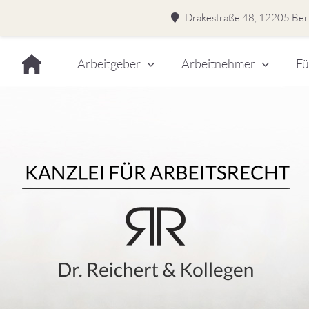
Drakestraße 48, 12205 Berl
Skip
Arbeitgeber
Arbeitnehmer
Fü
to
content
Dr.
Rei
&
Kol
–
Kan
für
Kanzlei für Arbeitsrecht
Arb