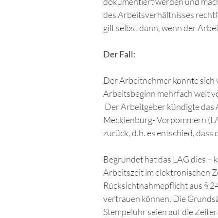
dokumentiert werden und macht
des Arbeitsverhältnisses recht
gilt selbst dann, wenn der Arbe
Der Fall:
Der Arbeitnehmer konnte sich v
Arbeitsbeginn mehrfach weit v
Der Arbeitgeber kündigte das 
Mecklenburg- Vorpommern (LAG)
zurück, d.h. es entschied, das
Begründet hat das LAG dies – ku
Arbeitszeit im elektronischen
Rücksichtnahmepflicht aus § 2
vertrauen können. Die Grundsä
Stempeluhr seien auf die Zeite