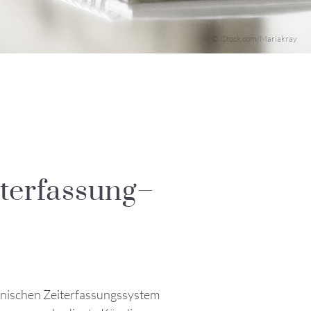
© iStock.com/Mariakray
iterfassung–
ronischen Zeiterfassungssystem