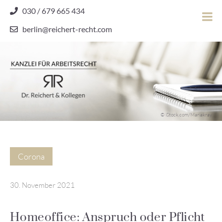
Skip
030 / 679 665 434
to
berlin@reichert-recht.com
content
Dr.
Reichert
&
Kollegen
Kanzlei für Arbeitsrecht
–
© iStock.com/Mariakray
Kanzlei
für
Arbeitsrecht
Corona
30. November 2021
Homeoffice: Anspruch oder Pflicht