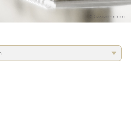
© iStock.com/Mariakray