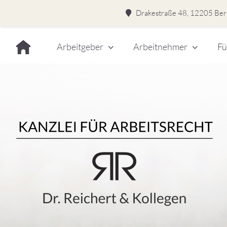
Drakestraße 48, 12205 Berl
Skip
Arbeitgeber
Arbeitnehmer
Fü
to
content
Dr.
Rei
&
Kol
–
Kan
für
Kanzlei für Arbeitsrecht
Arb