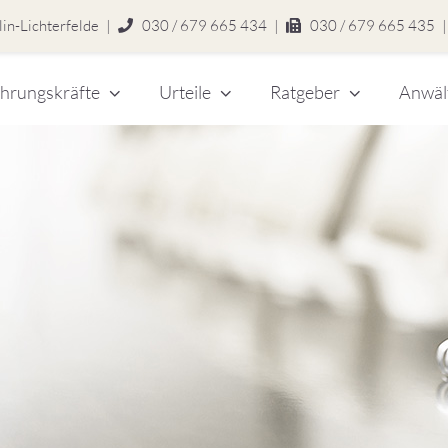
in-Lichterfelde
|
030 / 679 665 434
|
030 / 679 665 435
|
hrungskräfte
Urteile
Ratgeber
Anwäl
chert
legen
zlei
eitsrecht