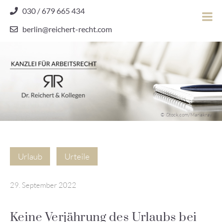
Skip
030 / 679 665 434
to
berlin@reichert-recht.com
content
Dr.
Reichert
&
Kollegen
Kanzlei für Arbeitsrecht
–
© iStock.com/Mariakray
Kanzlei
für
Arbeitsrecht
Urlaub
Urteile
29. September 2022
Keine Verjährung des Urlaubs bei