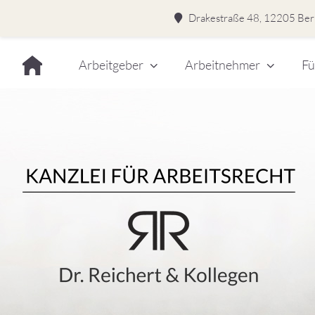
Drakestraße 48, 12205 Berl
Skip
Arbeitgeber
Arbeitnehmer
Fü
to
content
Dr.
Rei
&
Kol
–
Kan
für
Kanzlei für Arbeitsrecht
Arb