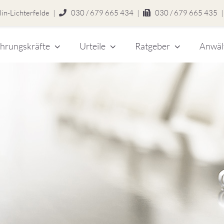
in-Lichterfelde
|
030 / 679 665 434
|
030 / 679 665 435
|
hrungskräfte
Urteile
Ratgeber
Anwäl
chert
legen
zlei
eitsrecht