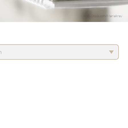
© iStock.com/Mariakray