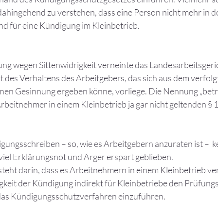
dahingehend zu verstehen, dass eine Person nicht mehr in de
nd für eine Kündigung im Kleinbetrieb.
ng wegen Sittenwidrigkeit verneinte das Landesarbeitsgeri
 des Verhaltens des Arbeitgebers, das sich aus dem verfolgt
enen Gesinnung ergeben könne, vorliege. Die Nennung „betr
rbeitnehmer in einem Kleinbetrieb ja gar nicht geltenden §
igungsschreiben – so, wie es Arbeitgebern anzuraten ist –
viel Erklärungsnot und Ärger erspart geblieben.
teht darin, dass es Arbeitnehmern in einem Kleinbetrieb ver
igkeit der Kündigung indirekt für Kleinbetriebe den Prüfung
das Kündigungsschutzverfahren einzuführen.