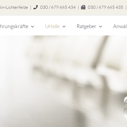
in-Lichterfelde
|
030 / 679 665 434
|
030 / 679 665 435
|
hrungskräfte
Urteile
Ratgeber
Anwäl
chert
legen
zlei
eitsrecht