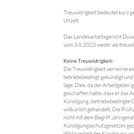
Treuwidrigkeit bedeutet kurz g
Unzeit.
Das Landesarbeitsgericht Düsse
vom 3.8.2022) weder als treuwi
Keine Treuwidrigkeit:
Die Treuwidrigkeit verneinte e
betriebsbedingt gekündigt und 
läge. Dies, da der Arbeitgebe
geschaffen hatte, dass er das 
Kündigung „betriebsbedingte Gr
willkürlich gehandelt. Die Prü
nicht mit dem Begriff „dringend
Kündigungsschutzgesetzes gepr
Wirksamkeit der Kündigung anh