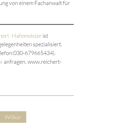
gung von einem Fachanwalt für
hert -Hafemeister
ist
elegenheiten spezialisiert.
lefon:030-679665434).
ar
anfragen. www.reichert-
Willkür