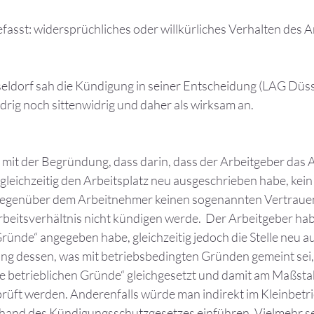
efasst: widersprüchliches oder willkürliches Verhalten des 
ldorf sah die Kündigung in seiner Entscheidung (LAG Düssel
drig noch sittenwidrig und daher als wirksam an.
s mit der Begründung, dass darin, dass der Arbeitgeber das 
gleichzeitig den Arbeitsplatz neu ausgeschrieben habe, kei
r gegenüber dem Arbeitnehmer keinen sogenannten Vertrau
Arbeitsverhältnis nicht kündigen werde. Der Arbeitgeber hab
ünde“ angegeben habe, gleichzeitig jedoch die Stelle neu a
fung dessen, was mit betriebsbedingten Gründen gemeint sei,
e betrieblichen Gründe“ gleichgesetzt und damit am Maßstab
üft werden. Anderenfalls würde man indirekt im Kleinbetri
and des Kündigungsschutzgesetzes einführen. Vielmehr sei