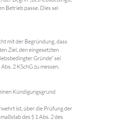
n Betrieb passe. Dies sei
cht mit der Begründung, dass
en Ziel, den eingesetzten
iebsbedingter Gründe“ sei
 1 Abs. 2 KSchG zu messen.
 keinen Kündigungsgrund
wehrt ist, über die Prüfung der
smaßstab des § 1 Abs. 2 des