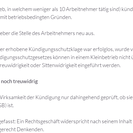
eb, in welchem weniger als 10 Arbeitnehmer tätig sind) künd
 mit betriebsbedingten Gründen.
geber die Stelle des Arbeitnehmers neu aus.
r erhobene Kündigungsschutzklage war erfolglos, wurde v
gungsschutzgesetzes können in einem Kleinbetrieb nicht 
uwidrigkeit oder Sittenwidrigkeit eingeführt werden.
 noch treuwidrig
 Wirksamkeit der Kündigung nur dahingehend geprüft, ob sie 
B) ist.
 gefasst: Ein Rechtsgeschäft widerspricht nach seinem Inha
d gerecht Denkenden.