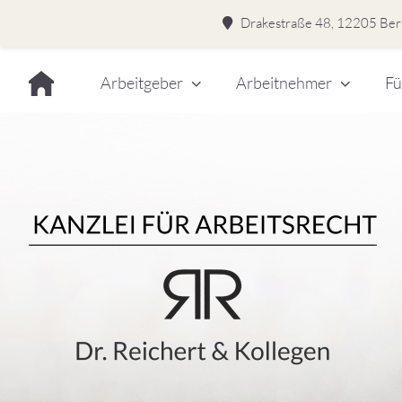
Drakestraße 48, 12205 Berl
Skip
Arbeitgeber
Arbeitnehmer
Fü
to
content
Dr.
Rei
&
Kol
–
Kan
für
Kanzlei für Arbeitsrecht
Arb