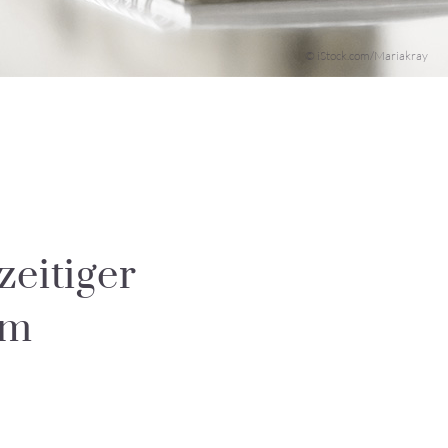
© iStock.com/Mariakray
zeitiger
am