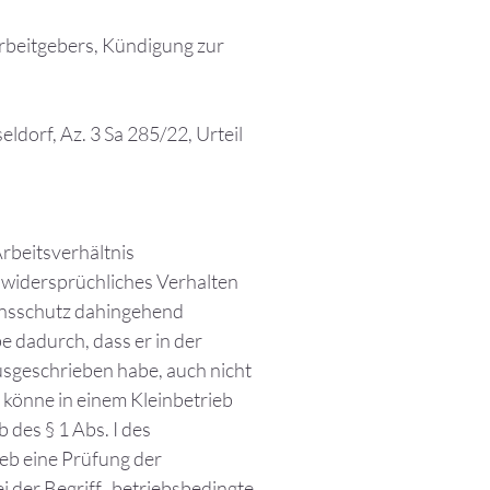
Arbeitgebers, Kündigung zur
dorf, Az. 3 Sa 285/22, Urteil
Arbeitsverhältnis
n widersprüchliches Verhalten
ensschutz dahingehend
e dadurch, dass er in der
usgeschrieben habe, auch nicht
 könne in einem Kleinbetrieb
 des § 1 Abs. I des
eb eine Prüfung der
 der Begriff „betriebsbedingte