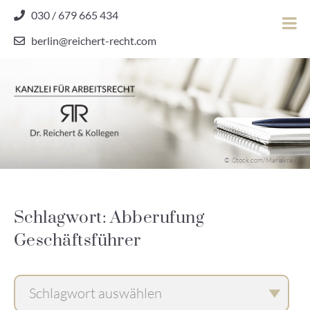
Skip
030 / 679 665 434
to
berlin@reichert-recht.com
content
Dr.
Reichert
&
Kollegen
Kanzlei für Arbeitsrecht
–
© iStock.com/Mariakray
Kanzlei
für
Arbeitsrecht
Schlagwort: Abberufung
Geschäftsführer