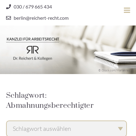
Skip
030 / 679 665 434
to
berlin@reichert-recht.com
content
Dr.
Reichert
&
Kollegen
Kanzlei für Arbeitsrecht
–
© iStock.com/Mariakray
Kanzlei
für
Arbeitsrecht
Schlagwort:
Abmahnungsberechtigter