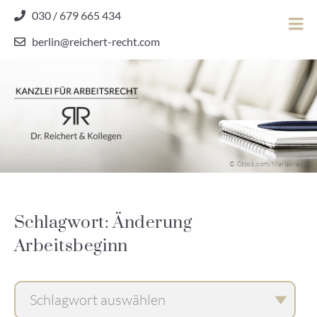
Skip
030 / 679 665 434
to
berlin@reichert-recht.com
content
Dr.
Reichert
&
Kollegen
Kanzlei für Arbeitsrecht
–
© iStock.com/Mariakray
Kanzlei
für
Arbeitsrecht
Schlagwort: Änderung
Arbeitsbeginn