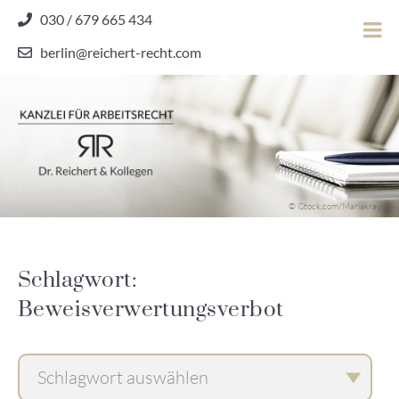
Skip
030 / 679 665 434
to
berlin@reichert-recht.com
content
Dr.
Reichert
&
Kollegen
Kanzlei für Arbeitsrecht
–
© iStock.com/Mariakray
Kanzlei
für
Arbeitsrecht
Schlagwort:
Beweisverwertungsverbot