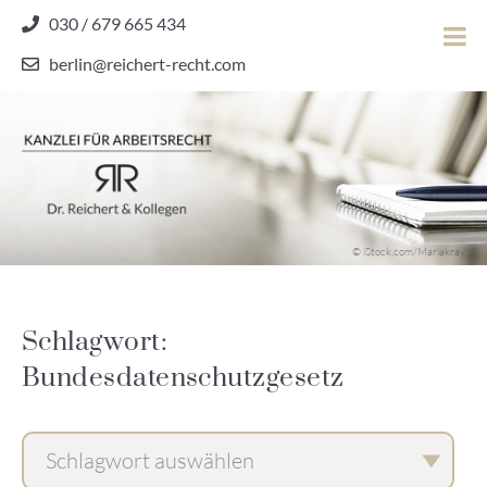
Skip
030 / 679 665 434
to
berlin@reichert-recht.com
content
Dr.
Reichert
&
Kollegen
Kanzlei für Arbeitsrecht
–
© iStock.com/Mariakray
Kanzlei
für
Arbeitsrecht
Schlagwort:
Bundesdatenschutzgesetz