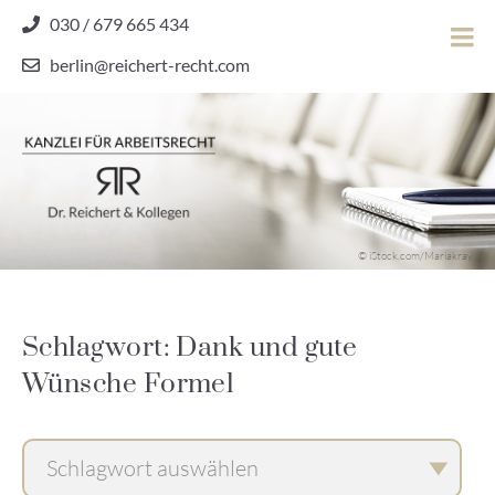
Skip
030 / 679 665 434
to
berlin@reichert-recht.com
content
Dr.
Reichert
&
Kollegen
Kanzlei für Arbeitsrecht
–
© iStock.com/Mariakray
Kanzlei
für
Arbeitsrecht
Schlagwort: Dank und gute
Wünsche Formel