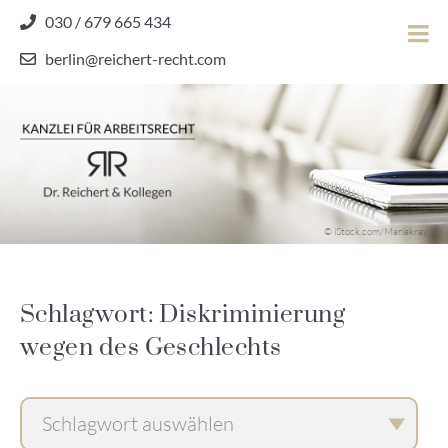
Skip
030 / 679 665 434
to
berlin@reichert-recht.com
content
Dr.
Reichert
&
Kollegen
Kanzlei für Arbeitsrecht
–
© iStock.com/Mariakray
Kanzlei
für
Arbeitsrecht
Schlagwort: Diskriminierung
wegen des Geschlechts