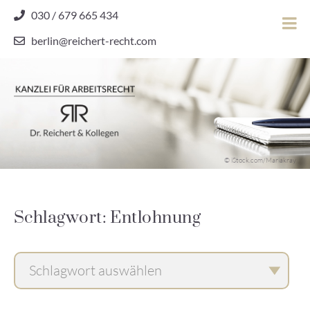
Skip
030 / 679 665 434
to
berlin@reichert-recht.com
content
Dr.
Reichert
&
Kollegen
Kanzlei für Arbeitsrecht
–
© iStock.com/Mariakray
Kanzlei
für
Arbeitsrecht
Schlagwort: Entlohnung