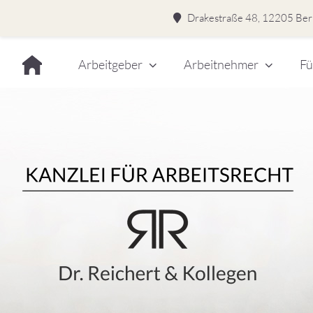
Drakestraße 48, 12205 Berl
Skip
Arbeitgeber
Arbeitnehmer
Fü
to
content
Dr.
Rei
&
Kol
–
Kan
für
Kanzlei für Arbeitsrecht
Arb