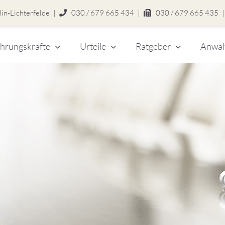
in-Lichterfelde
|
030 / 679 665 434
|
030 / 679 665 435
|
hrungskräfte
Urteile
Ratgeber
Anwäl
chert
legen
zlei
eitsrecht