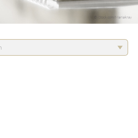
© iStock.com/Mariakray