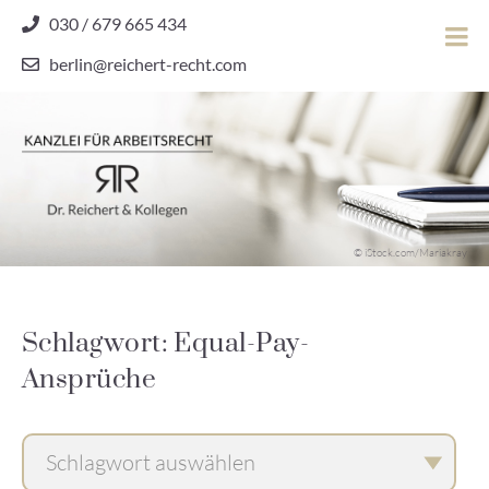
Skip
030 / 679 665 434
to
berlin@reichert-recht.com
content
Dr.
Reichert
&
Kollegen
Kanzlei für Arbeitsrecht
–
© iStock.com/Mariakray
Kanzlei
für
Arbeitsrecht
Schlagwort: Equal-Pay-
Ansprüche