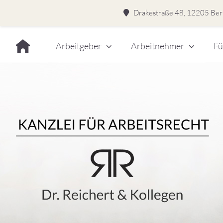
Drakestraße 48, 12205 Berl
Skip
Arbeitgeber
Arbeitnehmer
Fü
to
content
Dr.
Rei
&
Kol
–
Kan
für
Kanzlei für Arbeitsrecht
Arb