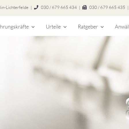
in-Lichterfelde
|
030 / 679 665 434
|
030 / 679 665 435
|
hrungskräfte
Urteile
Ratgeber
Anwäl
chert
legen
zlei
eitsrecht