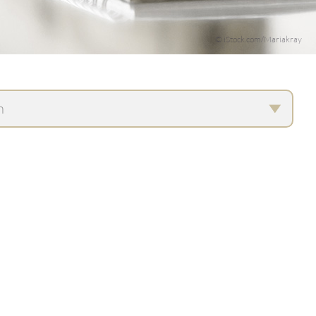
© iStock.com/Mariakray